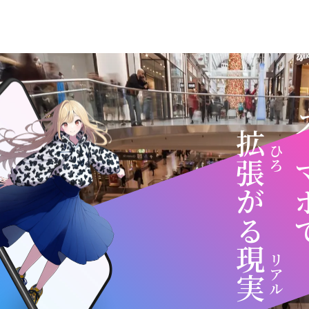
拡張
スマ
がる
現実